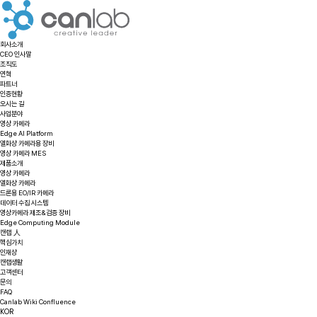
회사소개
CEO 인사말
조직도
연혁
파트너
인증현황
오시는 길
사업분야
영상 카메라
Edge AI Platform
열화상 카메라용 장비
영상 카메라 MES
제품소개
영상 카메라
열화상 카메라
드론용 EO/IR 카메라
데이터 수집 시스템
영상카메라 제조&검증 장비
Edge Computing Module
캔랩 人
핵심가치
인재상
캔랩생활
고객센터
문의
FAQ
Canlab Wiki Confluence
KOR