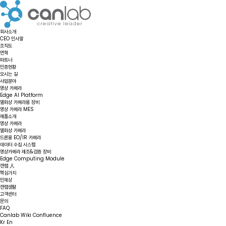
회사소개
CEO 인사말
조직도
연혁
파트너
인증현황
오시는 길
사업분야
영상 카메라
Edge AI Platform
열화상 카메라용 장비
영상 카메라 MES
제품소개
영상 카메라
열화상 카메라
드론용 EO/IR 카메라
데이터 수집 시스템
영상카메라 제조&검증 장비
Edge Computing Module
캔랩 人
핵심가치
인재상
캔랩생활
고객센터
문의
FAQ
Canlab Wiki Confluence
Kr
En