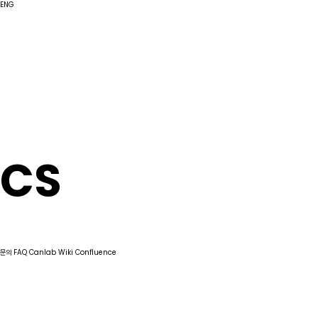
ENG
CS
문의
FAQ
Canlab Wiki Confluence